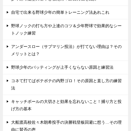
自宅で出来る野球少年の簡単トレーニング法あれこれ
野球ノックの打ち方や上達のコツ＆少年野球で効果的なシー
トノック練習
アンダースロー（サブマリン投法）が打てない理由は？その
メリットとは？
野球少年のバッティングが上手くならない原因と練習法
コネて打てばボテボテの内野ゴロ！その原因と直し方の練習
法
キャッチボールの大切さと効果を忘れないこと！捕り方と投
げ方の基本
大船渡高校佐々木朗希投手の決勝戦登板回避に想う…その理
由に賛否の声