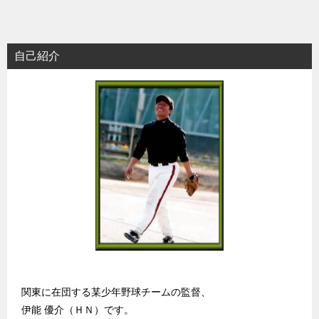
自己紹介
関東に在団する某少年野球チームの監督、
伊能 優介（ＨＮ）です。