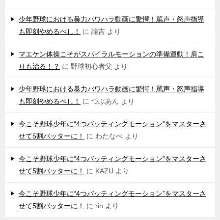
少年野球における暴力パワハラ動画に驚愕！罵声・怒声指導
も即刻やめるべし！
に
諭吉
より
マエケン体操こそがスパイラルモーションの準備運動！肩こ
りも治る！？
に
野球初心者父
より
少年野球における暴力パワハラ動画に驚愕！罵声・怒声指導
も即刻やめるべし！
に
つぶあん
より
今こそ野球少年に“4つバッティングモーション”をマスターさ
せて5割バッターに！
に
わたなべ
より
今こそ野球少年に“4つバッティングモーション”をマスターさ
せて5割バッターに！
に
KAZU
より
今こそ野球少年に“4つバッティングモーション”をマスターさ
せて5割バッターに！
に
rin
より