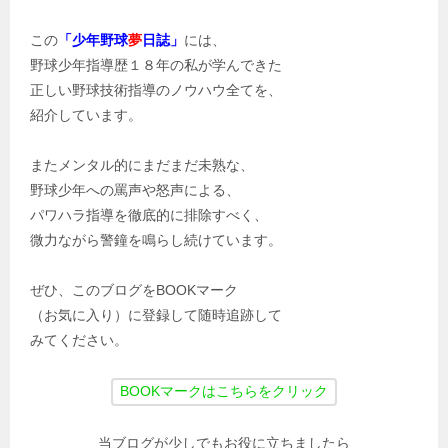
この
「少年野球
夢
日誌」
には、
野球少年指導歴１８年の私が学んできた
正しい野球技術指導のノウハウ全てを、
紹介しています。
またメンタル的にまだまだ未熟な、
野球少年への罵声や怒声による、
パワハラ指導を徹底的に排除すべく、
微力ながら警鐘を鳴らし続けています。
ぜひ、このブログをBOOKマーク
（お気に入り）に登録して随時追跡して
みてください。
当ブログが少しでもお役に立ちましたら