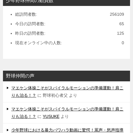
少年野球仲間の動員数
総訪問者数:
256109
今日の訪問者数:
65
昨日の訪問者数:
125
現在オンライン中の人数:
0
野球仲間の声
マエケン体操こそがスパイラルモーションの準備運動！肩こ
りも治る！？
に
野球初心者父
より
マエケン体操こそがスパイラルモーションの準備運動！肩こ
りも治る！？
に
YUSUKE
より
少年野球における暴力パワハラ動画に驚愕！罵声・怒声指導