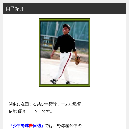
自己紹介
関東に在団する某少年野球チームの監督、
伊能 優介（ＨＮ）です。
「少年野球
夢
日誌」
では、野球歴40年の