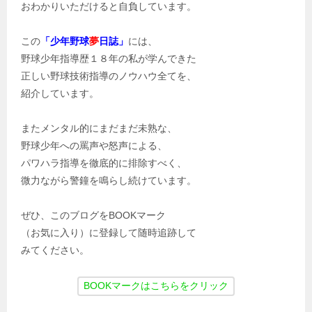
おわかりいただけると自負しています。
この
「少年野球
夢
日誌」
には、
野球少年指導歴１８年の私が学んできた
正しい野球技術指導のノウハウ全てを、
紹介しています。
またメンタル的にまだまだ未熟な、
野球少年への罵声や怒声による、
パワハラ指導を徹底的に排除すべく、
微力ながら警鐘を鳴らし続けています。
ぜひ、このブログをBOOKマーク
（お気に入り）に登録して随時追跡して
みてください。