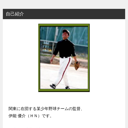
自己紹介
関東に在団する某少年野球チームの監督、
伊能 優介（ＨＮ）です。