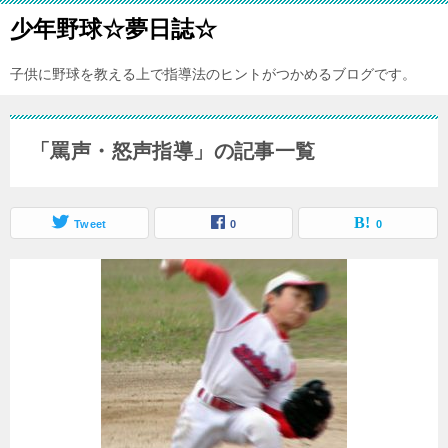
少年野球☆夢日誌☆
子供に野球を教える上で指導法のヒントがつかめるブログです。
「罵声・怒声指導」の記事一覧
Tweet
0
0