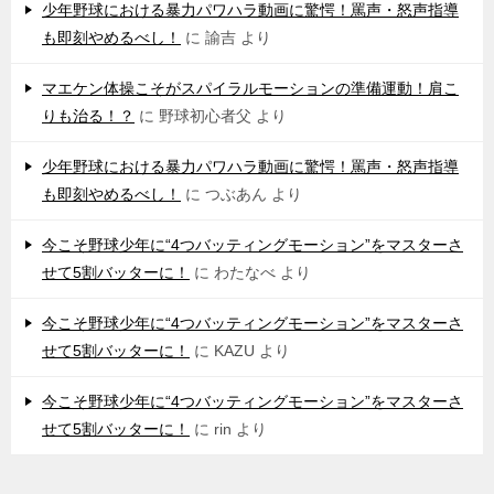
少年野球における暴力パワハラ動画に驚愕！罵声・怒声指導
も即刻やめるべし！
に
諭吉
より
マエケン体操こそがスパイラルモーションの準備運動！肩こ
りも治る！？
に
野球初心者父
より
少年野球における暴力パワハラ動画に驚愕！罵声・怒声指導
も即刻やめるべし！
に
つぶあん
より
今こそ野球少年に“4つバッティングモーション”をマスターさ
せて5割バッターに！
に
わたなべ
より
今こそ野球少年に“4つバッティングモーション”をマスターさ
せて5割バッターに！
に
KAZU
より
今こそ野球少年に“4つバッティングモーション”をマスターさ
せて5割バッターに！
に
rin
より