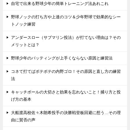
自宅で出来る野球少年の簡単トレーニング法あれこれ
野球ノックの打ち方や上達のコツ＆少年野球で効果的なシー
トノック練習
アンダースロー（サブマリン投法）が打てない理由は？その
メリットとは？
野球少年のバッティングが上手くならない原因と練習法
コネて打てばボテボテの内野ゴロ！その原因と直し方の練習
法
キャッチボールの大切さと効果を忘れないこと！捕り方と投
げ方の基本
大船渡高校佐々木朗希投手の決勝戦登板回避に想う…その理
由に賛否の声