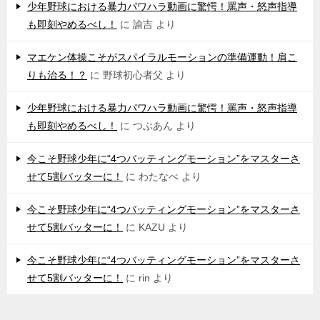
少年野球における暴力パワハラ動画に驚愕！罵声・怒声指導
も即刻やめるべし！
に
諭吉
より
マエケン体操こそがスパイラルモーションの準備運動！肩こ
りも治る！？
に
野球初心者父
より
少年野球における暴力パワハラ動画に驚愕！罵声・怒声指導
も即刻やめるべし！
に
つぶあん
より
今こそ野球少年に“4つバッティングモーション”をマスターさ
せて5割バッターに！
に
わたなべ
より
今こそ野球少年に“4つバッティングモーション”をマスターさ
せて5割バッターに！
に
KAZU
より
今こそ野球少年に“4つバッティングモーション”をマスターさ
せて5割バッターに！
に
rin
より