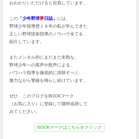
おわかりいただけると自負しています。
この
「少年野球
夢
日誌」
には、
野球少年指導歴１８年の私が学んできた
正しい野球技術指導のノウハウ全てを、
紹介しています。
またメンタル的にまだまだ未熟な、
野球少年への罵声や怒声による、
パワハラ指導を徹底的に排除すべく、
微力ながら警鐘を鳴らし続けています。
ぜひ、このブログをBOOKマーク
（お気に入り）に登録して随時追跡して
みてください。