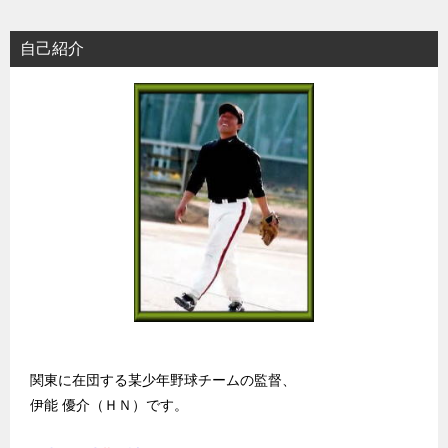
自己紹介
関東に在団する某少年野球チームの監督、
伊能 優介（ＨＮ）です。