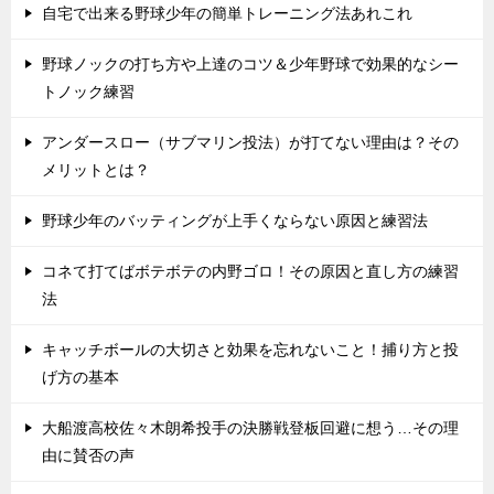
自宅で出来る野球少年の簡単トレーニング法あれこれ
野球ノックの打ち方や上達のコツ＆少年野球で効果的なシー
トノック練習
アンダースロー（サブマリン投法）が打てない理由は？その
メリットとは？
野球少年のバッティングが上手くならない原因と練習法
コネて打てばボテボテの内野ゴロ！その原因と直し方の練習
法
キャッチボールの大切さと効果を忘れないこと！捕り方と投
げ方の基本
大船渡高校佐々木朗希投手の決勝戦登板回避に想う…その理
由に賛否の声