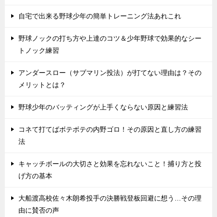
自宅で出来る野球少年の簡単トレーニング法あれこれ
野球ノックの打ち方や上達のコツ＆少年野球で効果的なシー
トノック練習
アンダースロー（サブマリン投法）が打てない理由は？その
メリットとは？
野球少年のバッティングが上手くならない原因と練習法
コネて打てばボテボテの内野ゴロ！その原因と直し方の練習
法
キャッチボールの大切さと効果を忘れないこと！捕り方と投
げ方の基本
大船渡高校佐々木朗希投手の決勝戦登板回避に想う…その理
由に賛否の声