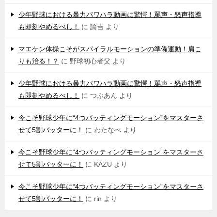
少年野球における暴力パワハラ動画に驚愕！罵声・怒声指導
も即刻やめるべし！
に
諭吉
より
マエケン体操こそがスパイラルモーションの準備運動！肩こ
りも治る！？
に
野球初心者父
より
少年野球における暴力パワハラ動画に驚愕！罵声・怒声指導
も即刻やめるべし！
に
つぶあん
より
今こそ野球少年に“4つバッティングモーション”をマスターさ
せて5割バッターに！
に
わたなべ
より
今こそ野球少年に“4つバッティングモーション”をマスターさ
せて5割バッターに！
に
KAZU
より
今こそ野球少年に“4つバッティングモーション”をマスターさ
せて5割バッターに！
に
rin
より