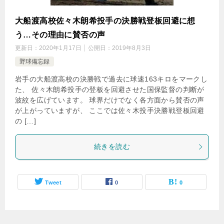
大船渡高校佐々木朗希投手の決勝戦登板回避に想
う…その理由に賛否の声
更新日：
2020年1月17日
公開日：
2019年8月3日
野球備忘録
岩手の大船渡高校の決勝戦で過去に球速163キロをマークし
た、 佐々木朗希投手の登板を回避させた国保監督の判断が
波紋を広げています。 球界だけでなく各方面から賛否の声
が上がっていますが、 ここでは佐々木投手決勝戦登板回避
の […]
続きを読む
Tweet
0
0