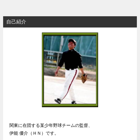
自己紹介
関東に在団する某少年野球チームの監督、
伊能 優介（ＨＮ）です。