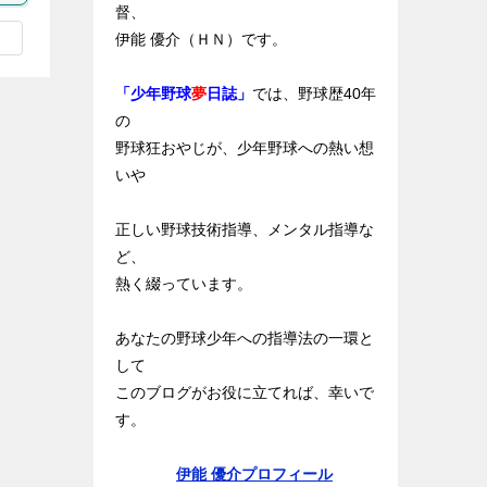
督、
伊能 優介（ＨＮ）です。
「少年野球
夢
日誌」
では、野球歴40年
の
野球狂おやじが、少年野球への熱い想
いや
正しい野球技術指導、メンタル指導な
ど、
熱く綴っています。
あなたの野球少年への指導法の一環と
して
このブログがお役に立てれば、幸いで
す。
伊能 優介プロフィール