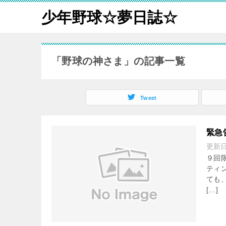
少年野球☆夢日誌☆
「野球の神さま」の記事一覧
Tweet
緊急
更新
９回
ティ
ても
[…]