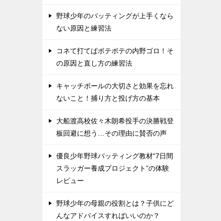
野球少年のバッティングが上手くなら
ない原因と練習法
コネて打てばボテボテの内野ゴロ！そ
の原因と直し方の練習法
キャッチボールの大切さと効果を忘れ
ないこと！捕り方と投げ方の基本
大船渡高校佐々木朗希投手の決勝戦登
板回避に想う…その理由に賛否の声
優良少年野球バッティング教材“7日間
スラッガー養成プロジェクト”の体験
レビュー
野球少年の母親の役割とは？子供にど
んなアドバイスすればいいのか？