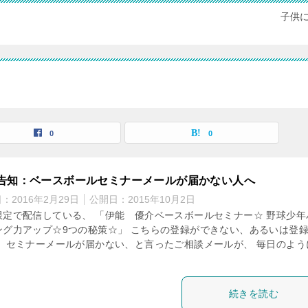
子供
0
0
告知：ベースボールセミナーメールが届かない人へ
日：
2016年2月29日
公開日：
2015年10月2日
限定で配信している、 「伊能 優介ベースボールセミナー☆ 野球少年
ング力アップ☆9つの秘策☆」 こちらの登録ができない、あるいは登
、 セミナーメールが届かない、と言ったご相談メールが、 毎日のよう
続きを読む