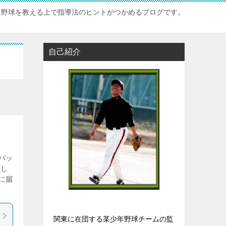
に野球を教える上で指導法のヒントがつかめるブログです。
自己紹介
バッ
録し
に届
関東に在団する某少年野球チームの監