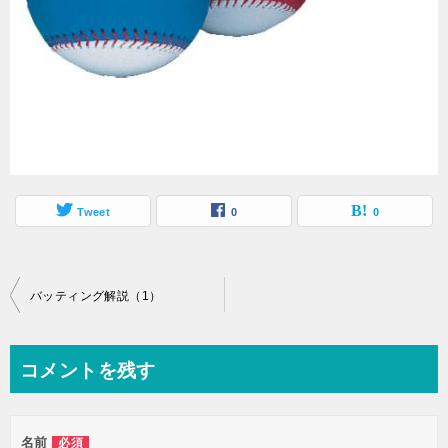
Tweet
0
0
投
バッティング解説（1）
稿
ナ
コメントを残す
ビ
ゲ
名前
必須