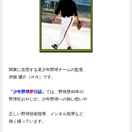
関東に在団する某少年野球チームの監督、
伊能 優介（ＨＮ）です。
「少年野球
夢
日誌」
では、野球歴40年の
野球狂おやじが、少年野球への熱い想いや
正しい野球技術指導、メンタル指導など、
熱く綴っています。