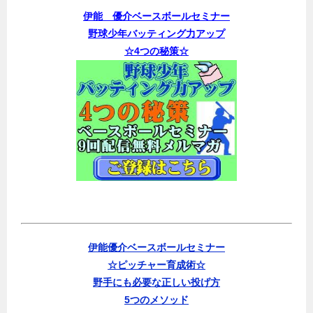
伊能 優介ベースボールセミナー
野球少年バッティング力アップ
☆4つの秘策☆
伊能優介ベースボールセミナー
☆ピッチャー育成術☆
野手にも必要な正しい投げ方
5つのメソッド