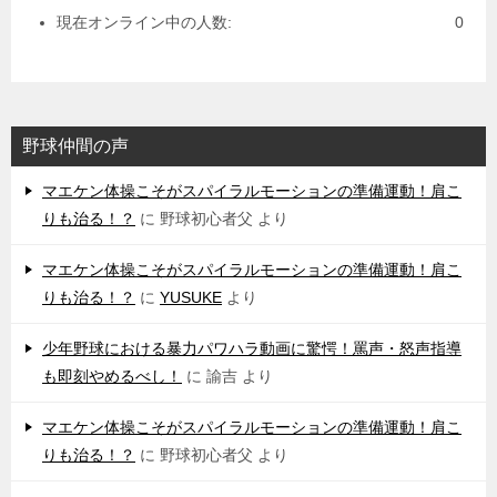
現在オンライン中の人数:
0
野球仲間の声
マエケン体操こそがスパイラルモーションの準備運動！肩こ
りも治る！？
に
野球初心者父
より
マエケン体操こそがスパイラルモーションの準備運動！肩こ
りも治る！？
に
YUSUKE
より
少年野球における暴力パワハラ動画に驚愕！罵声・怒声指導
も即刻やめるべし！
に
諭吉
より
マエケン体操こそがスパイラルモーションの準備運動！肩こ
りも治る！？
に
野球初心者父
より