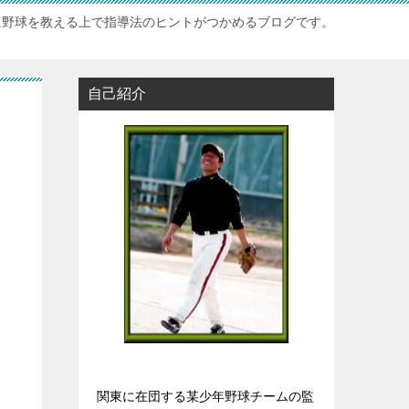
に野球を教える上で指導法のヒントがつかめるブログです。
自己紹介
関東に在団する某少年野球チームの監