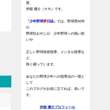
督、
伊能 優介（ＨＮ）です。
「少年野球
夢
日誌」
では、野球歴40年
の
野球狂おやじが、少年野球への熱い想
いや
正しい野球技術指導、メンタル指導な
ど、
熱く綴っています。
あなたの野球少年への指導法の一環と
して
このブログがお役に立てれば、幸いで
す。
伊能 優介プロフィール