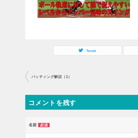
Tweet
投
バッティング解説（1）
稿
ナ
コメントを残す
ビ
ゲ
ー
名前
必須
シ