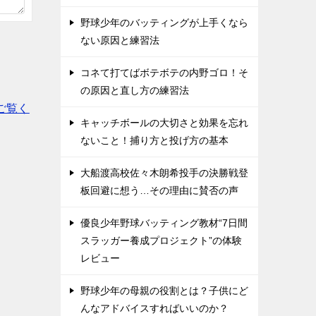
野球少年のバッティングが上手くなら
ない原因と練習法
コネて打てばボテボテの内野ゴロ！そ
の原因と直し方の練習法
ご覧く
キャッチボールの大切さと効果を忘れ
ないこと！捕り方と投げ方の基本
大船渡高校佐々木朗希投手の決勝戦登
板回避に想う…その理由に賛否の声
優良少年野球バッティング教材“7日間
スラッガー養成プロジェクト”の体験
レビュー
野球少年の母親の役割とは？子供にど
んなアドバイスすればいいのか？