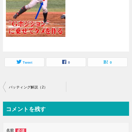
Tweet
0
0
投
バッティング解説（2）
稿
ナ
コメントを残す
ビ
ゲ
名前
必須