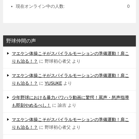
現在オンライン中の人数:
0
野球仲間の声
マエケン体操こそがスパイラルモーションの準備運動！肩こ
りも治る！？
に
野球初心者父
より
マエケン体操こそがスパイラルモーションの準備運動！肩こ
りも治る！？
に
YUSUKE
より
少年野球における暴力パワハラ動画に驚愕！罵声・怒声指導
も即刻やめるべし！
に
諭吉
より
マエケン体操こそがスパイラルモーションの準備運動！肩こ
りも治る！？
に
野球初心者父
より