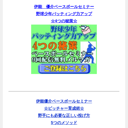
伊能 優介ベースボールセミナー
野球少年バッティング力アップ
☆4つの秘策☆
伊能優介ベースボールセミナー
☆ピッチャー育成術☆
野手にも必要な正しい投げ方
5つのメソッド