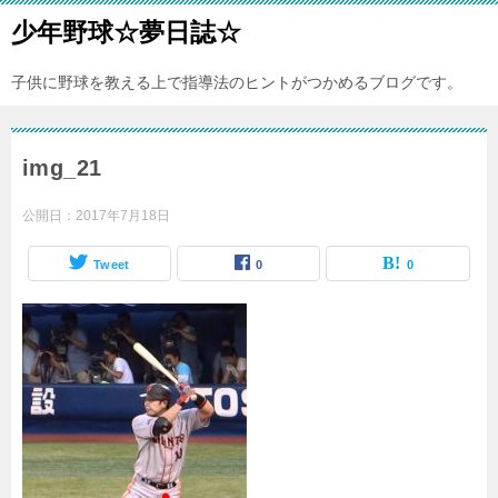
少年野球☆夢日誌☆
子供に野球を教える上で指導法のヒントがつかめるブログです。
img_21
公開日：
2017年7月18日
Tweet
0
0