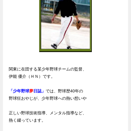
関東に在団する某少年野球チームの監督、
伊能 優介（ＨＮ）です。
「少年野球
夢
日誌」
では、野球歴40年の
野球狂おやじが、少年野球への熱い想いや
正しい野球技術指導、メンタル指導など、
熱く綴っています。