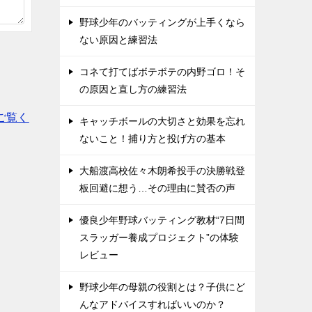
野球少年のバッティングが上手くなら
ない原因と練習法
コネて打てばボテボテの内野ゴロ！そ
の原因と直し方の練習法
ご覧く
キャッチボールの大切さと効果を忘れ
ないこと！捕り方と投げ方の基本
大船渡高校佐々木朗希投手の決勝戦登
板回避に想う…その理由に賛否の声
優良少年野球バッティング教材“7日間
スラッガー養成プロジェクト”の体験
レビュー
野球少年の母親の役割とは？子供にど
んなアドバイスすればいいのか？