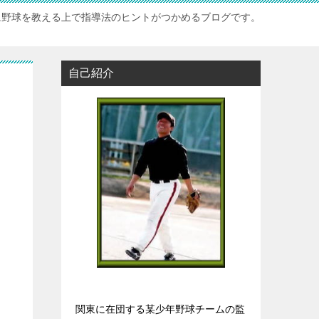
に野球を教える上で指導法のヒントがつかめるブログです。
自己紹介
関東に在団する某少年野球チームの監