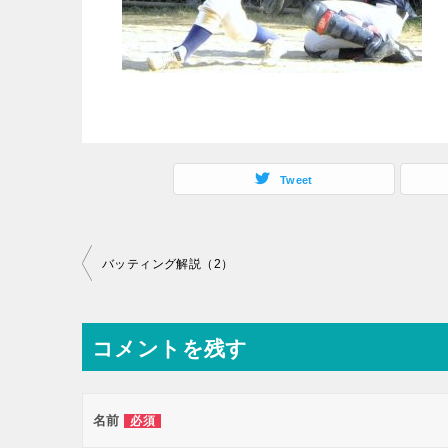
Tweet
投
バッティング解説（2）
稿
ナ
コメントを残す
ビ
ゲ
ー
名前
必須