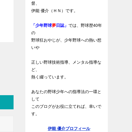
督、
伊能 優介（ＨＮ）です。
「少年野球
夢
日誌」
では、野球歴40年
の
野球狂おやじが、少年野球への熱い想
いや
正しい野球技術指導、メンタル指導な
ど、
熱く綴っています。
あなたの野球少年への指導法の一環と
して
このブログがお役に立てれば、幸いで
す。
伊能 優介プロフィール