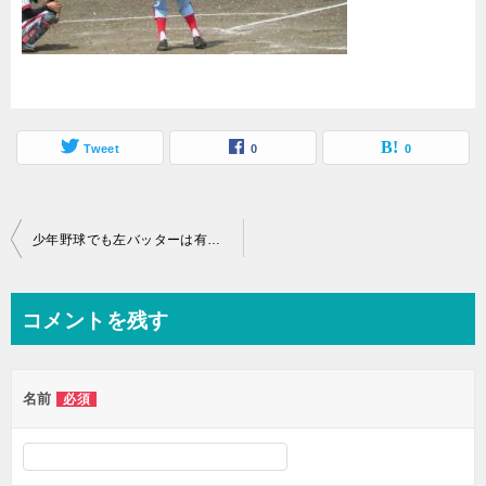
Tweet
0
0
投
少年野球でも左バッターは有利か？再論
稿
ナ
コメントを残す
ビ
ゲ
名前
必須
ー
シ
ョ