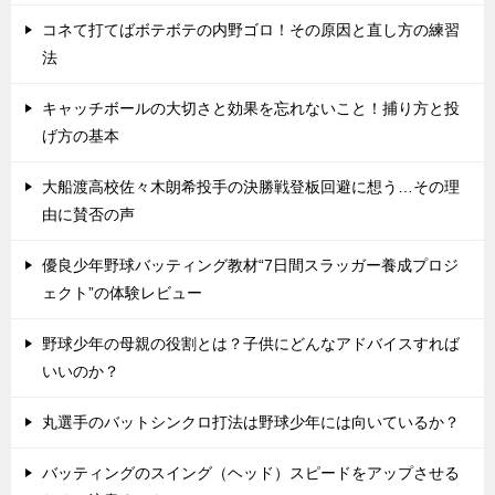
コネて打てばボテボテの内野ゴロ！その原因と直し方の練習
法
キャッチボールの大切さと効果を忘れないこと！捕り方と投
げ方の基本
大船渡高校佐々木朗希投手の決勝戦登板回避に想う…その理
由に賛否の声
優良少年野球バッティング教材“7日間スラッガー養成プロジ
ェクト”の体験レビュー
野球少年の母親の役割とは？子供にどんなアドバイスすれば
いいのか？
丸選手のバットシンクロ打法は野球少年には向いているか？
バッティングのスイング（ヘッド）スピードをアップさせる