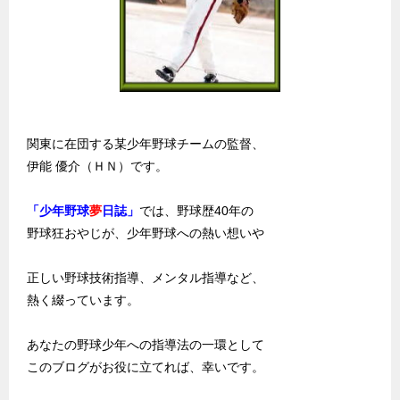
関東に在団する某少年野球チームの監督、
伊能 優介（ＨＮ）です。
「少年野球
夢
日誌」
では、野球歴40年の
野球狂おやじが、少年野球への熱い想いや
正しい野球技術指導、メンタル指導など、
熱く綴っています。
あなたの野球少年への指導法の一環として
このブログがお役に立てれば、幸いです。