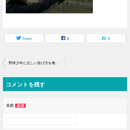
Tweet
0
0
投
野球少年に正しい投げ方を教える【バドミントンエクササイズ】とは？
稿
ナ
コメントを残す
ビ
ゲ
名前
必須
ー
シ
ョ