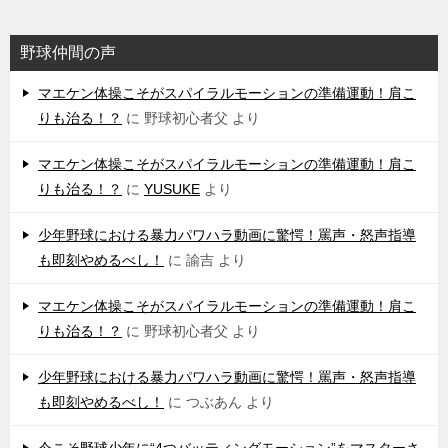
野球仲間の声
マエケン体操こそがスパイラルモーションの準備運動！肩こ
りも治る！？
に
野球初心者父
より
マエケン体操こそがスパイラルモーションの準備運動！肩こ
りも治る！？
に
YUSUKE
より
少年野球における暴力パワハラ動画に驚愕！罵声・怒声指導
も即刻やめるべし！
に
諭吉
より
マエケン体操こそがスパイラルモーションの準備運動！肩こ
りも治る！？
に
野球初心者父
より
少年野球における暴力パワハラ動画に驚愕！罵声・怒声指導
も即刻やめるべし！
に
つぶあん
より
今こそ野球少年に“4つバッティングモーション”をマスターさ