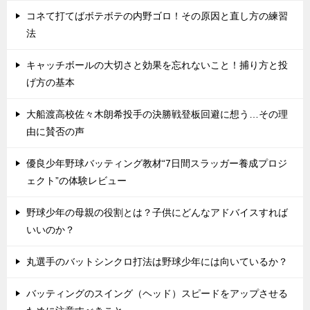
コネて打てばボテボテの内野ゴロ！その原因と直し方の練習
法
キャッチボールの大切さと効果を忘れないこと！捕り方と投
げ方の基本
大船渡高校佐々木朗希投手の決勝戦登板回避に想う…その理
由に賛否の声
優良少年野球バッティング教材“7日間スラッガー養成プロジ
ェクト”の体験レビュー
野球少年の母親の役割とは？子供にどんなアドバイスすれば
いいのか？
丸選手のバットシンクロ打法は野球少年には向いているか？
バッティングのスイング（ヘッド）スピードをアップさせる