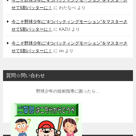
せて5割バッターに！
に
わたなべ
より
今こそ野球少年に“4つバッティングモーション”をマスターさ
せて5割バッターに！
に
KAZU
より
今こそ野球少年に“4つバッティングモーション”をマスターさ
せて5割バッターに！
に
rin
より
質問☆問い合わせ
野球少年の技術指導に困ったら…