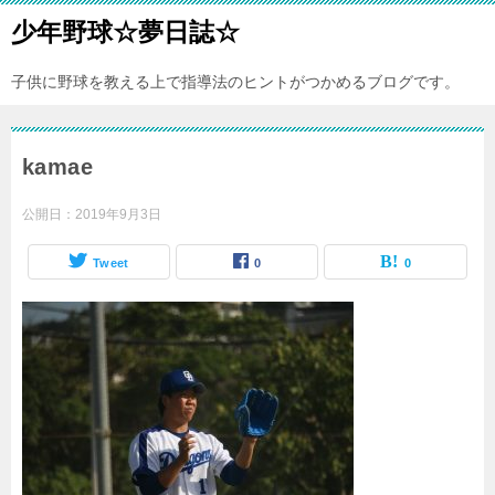
少年野球☆夢日誌☆
子供に野球を教える上で指導法のヒントがつかめるブログです。
kamae
公開日：
2019年9月3日
Tweet
0
0