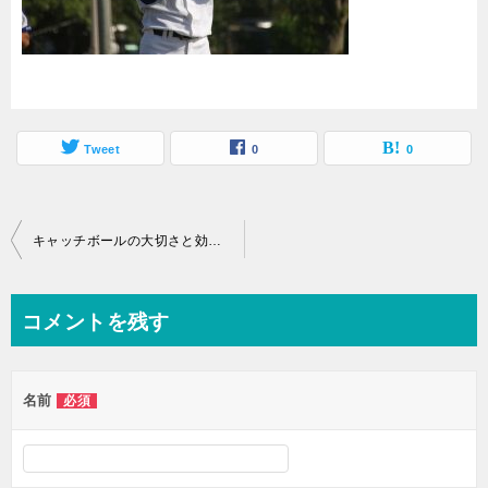
Tweet
0
0
投
キャッチボールの大切さと効果を忘れないこと！捕り方と投げ方の基本
稿
ナ
コメントを残す
ビ
ゲ
名前
必須
ー
シ
ョ