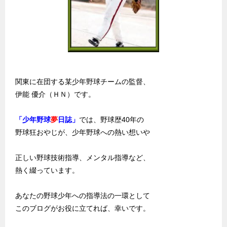
関東に在団する某少年野球チームの監督、
伊能 優介（ＨＮ）です。
「少年野球
夢
日誌」
では、野球歴40年の
野球狂おやじが、少年野球への熱い想いや
正しい野球技術指導、メンタル指導など、
熱く綴っています。
あなたの野球少年への指導法の一環として
このブログがお役に立てれば、幸いです。