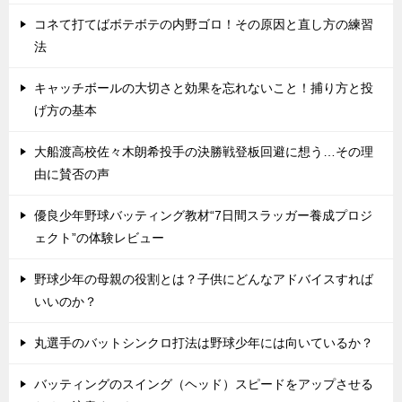
コネて打てばボテボテの内野ゴロ！その原因と直し方の練習
法
キャッチボールの大切さと効果を忘れないこと！捕り方と投
げ方の基本
大船渡高校佐々木朗希投手の決勝戦登板回避に想う…その理
由に賛否の声
優良少年野球バッティング教材“7日間スラッガー養成プロジ
ェクト”の体験レビュー
野球少年の母親の役割とは？子供にどんなアドバイスすれば
いいのか？
丸選手のバットシンクロ打法は野球少年には向いているか？
バッティングのスイング（ヘッド）スピードをアップさせる