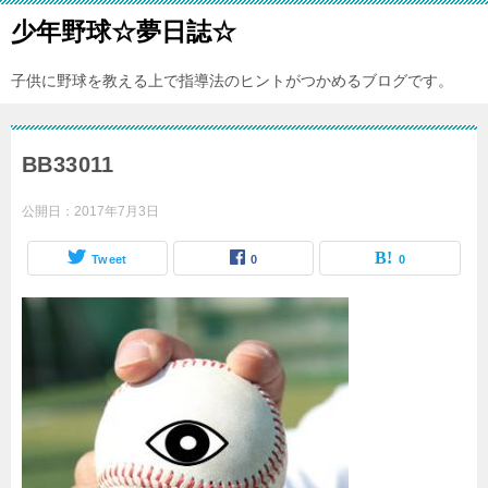
少年野球☆夢日誌☆
子供に野球を教える上で指導法のヒントがつかめるブログです。
BB33011
公開日：
2017年7月3日
Tweet
0
0