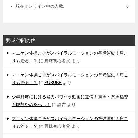
現在オンライン中の人数:
0
野球仲間の声
マエケン体操こそがスパイラルモーションの準備運動！肩こ
りも治る！？
に
野球初心者父
より
マエケン体操こそがスパイラルモーションの準備運動！肩こ
りも治る！？
に
YUSUKE
より
少年野球における暴力パワハラ動画に驚愕！罵声・怒声指導
も即刻やめるべし！
に
諭吉
より
マエケン体操こそがスパイラルモーションの準備運動！肩こ
りも治る！？
に
野球初心者父
より