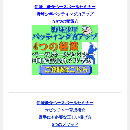
伊能 優介ベースボールセミナー
野球少年バッティング力アップ
☆4つの秘策☆
伊能優介ベースボールセミナー
☆ピッチャー育成術☆
野手にも必要な正しい投げ方
5つのメソッド