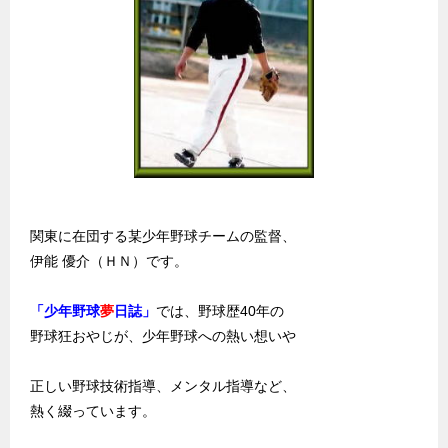
関東に在団する某少年野球チームの監督、
伊能 優介（ＨＮ）です。
「少年野球
夢
日誌」
では、野球歴40年の
野球狂おやじが、少年野球への熱い想いや
正しい野球技術指導、メンタル指導など、
熱く綴っています。