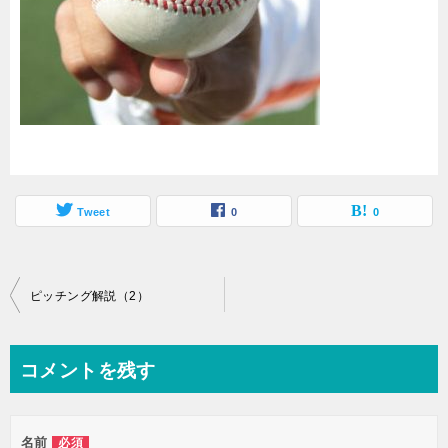
Tweet
0
0
投
ピッチング解説（2）
稿
ナ
コメントを残す
ビ
ゲ
名前
必須