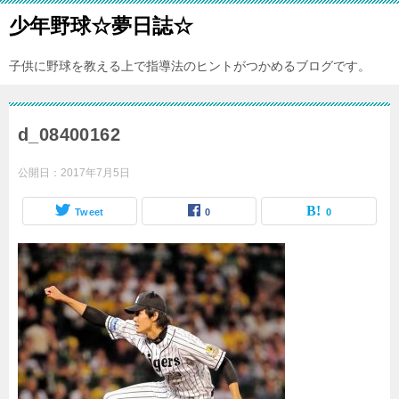
少年野球☆夢日誌☆
子供に野球を教える上で指導法のヒントがつかめるブログです。
d_08400162
公開日：
2017年7月5日
Tweet
0
0