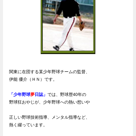
関東に在団する某少年野球チームの監督、
伊能 優介（ＨＮ）です。
「少年野球
夢
日誌」
では、野球歴40年の
野球狂おやじが、少年野球への熱い想いや
正しい野球技術指導、メンタル指導など、
熱く綴っています。