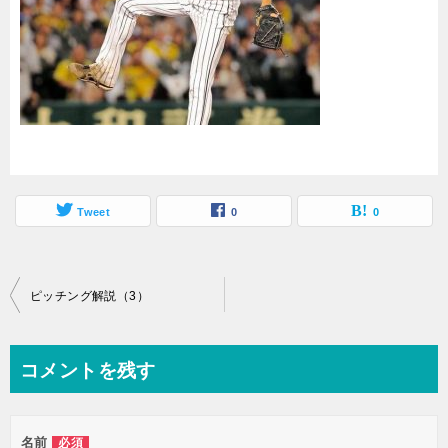
Tweet
0
0
投
ピッチング解説（3）
稿
ナ
コメントを残す
ビ
ゲ
名前
必須