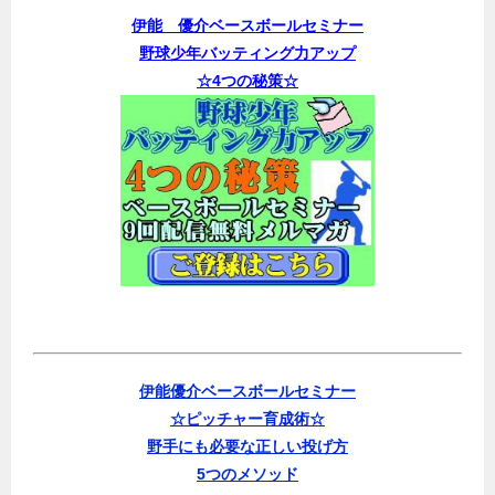
伊能 優介ベースボールセミナー
野球少年バッティング力アップ
☆4つの秘策☆
伊能優介ベースボールセミナー
☆ピッチャー育成術☆
野手にも必要な正しい投げ方
5つのメソッド