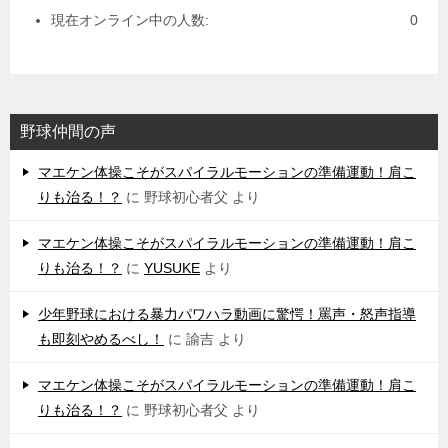
現在オンライン中の人数:
0
野球仲間の声
マエケン体操こそがスパイラルモーションの準備運動！肩こ
りも治る！？
に
野球初心者父
より
マエケン体操こそがスパイラルモーションの準備運動！肩こ
りも治る！？
に
YUSUKE
より
少年野球における暴力パワハラ動画に驚愕！罵声・怒声指導
も即刻やめるべし！
に
諭吉
より
マエケン体操こそがスパイラルモーションの準備運動！肩こ
りも治る！？
に
野球初心者父
より