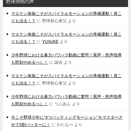
野球仲間の声
マエケン体操こそがスパイラルモーションの準備運動！肩こ
りも治る！？
に
野球初心者父
より
マエケン体操こそがスパイラルモーションの準備運動！肩こ
りも治る！？
に
YUSUKE
より
少年野球における暴力パワハラ動画に驚愕！罵声・怒声指導
も即刻やめるべし！
に
諭吉
より
マエケン体操こそがスパイラルモーションの準備運動！肩こ
りも治る！？
に
野球初心者父
より
少年野球における暴力パワハラ動画に驚愕！罵声・怒声指導
も即刻やめるべし！
に
つぶあん
より
今こそ野球少年に“4つバッティングモーション”をマスターさ
せて5割バッターに！
に
わたなべ
より