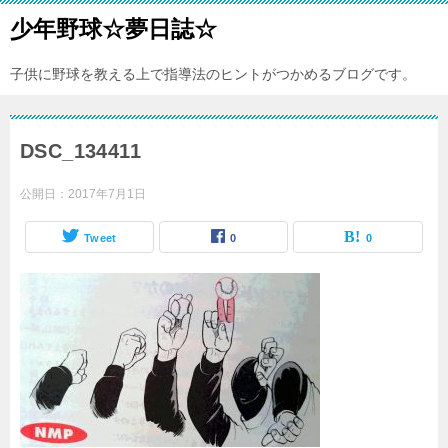
少年野球☆夢日誌☆
子供に野球を教える上で指導法のヒントがつかめるブログです。
DSC_134411
公開日：
2017年7月1日
Tweet
0
0