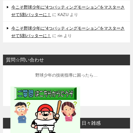
今こそ野球少年に“4つバッティングモーション”をマスターさ
せて5割バッターに！
に
KAZU
より
今こそ野球少年に“4つバッティングモーション”をマスターさ
せて5割バッターに！
に
rin
より
質問☆問い合わせ
野球少年の技術指導に困ったら…
日々雑感