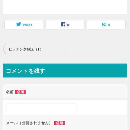
Tweet
0
0
投
ピッチング解説（1）
稿
ナ
コメントを残す
ビ
ゲ
名前
必須
ー
シ
ョ
ン
メール（公開されません）
必須