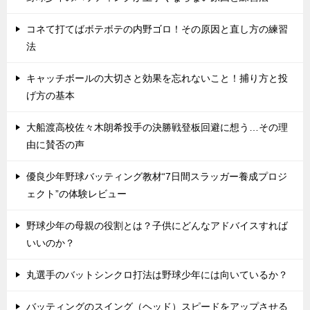
コネて打てばボテボテの内野ゴロ！その原因と直し方の練習
法
キャッチボールの大切さと効果を忘れないこと！捕り方と投
げ方の基本
大船渡高校佐々木朗希投手の決勝戦登板回避に想う…その理
由に賛否の声
優良少年野球バッティング教材“7日間スラッガー養成プロジ
ェクト”の体験レビュー
野球少年の母親の役割とは？子供にどんなアドバイスすれば
いいのか？
丸選手のバットシンクロ打法は野球少年には向いているか？
バッティングのスイング（ヘッド）スピードをアップさせる