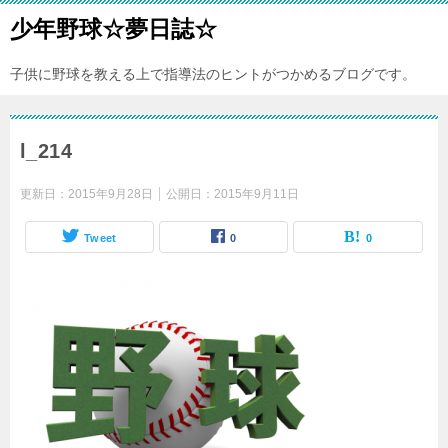
少年野球☆夢日誌☆
子供に野球を教える上で指導法のヒントがつかめるブログです。
l_214
更新日：
2015年9月28日
公開日：
2015年9月11日
Tweet
0
0