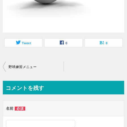
Tweet
0
0
投
野球練習メニュー
稿
ナ
コメントを残す
ビ
ゲ
名前
必須
ー
シ