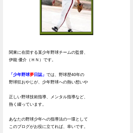
関東に在団する某少年野球チームの監督、
伊能 優介（ＨＮ）です。
「少年野球
夢
日誌」
では、野球歴40年の
野球狂おやじが、少年野球への熱い想いや
正しい野球技術指導、メンタル指導など、
熱く綴っています。
あなたの野球少年への指導法の一環として
このブログがお役に立てれば、幸いです。