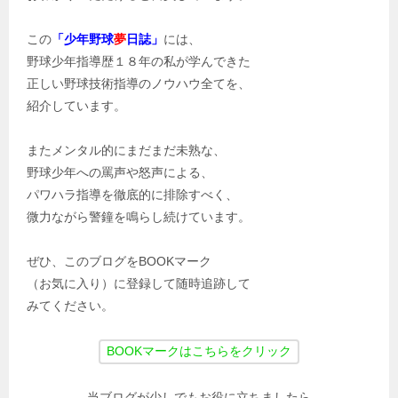
この
「少年野球
夢
日誌」
には、
野球少年指導歴１８年の私が学んできた
正しい野球技術指導のノウハウ全てを、
紹介しています。
またメンタル的にまだまだ未熟な、
野球少年への罵声や怒声による、
パワハラ指導を徹底的に排除すべく、
微力ながら警鐘を鳴らし続けています。
ぜひ、このブログをBOOKマーク
（お気に入り）に登録して随時追跡して
みてください。
当ブログが少しでもお役に立ちましたら