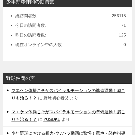
少年野球仲間の動員数
総訪問者数:
256115
今日の訪問者数:
71
昨日の訪問者数:
125
現在オンライン中の人数:
0
野球仲間の声
マエケン体操こそがスパイラルモーションの準備運動！肩こ
りも治る！？
に
野球初心者父
より
マエケン体操こそがスパイラルモーションの準備運動！肩こ
りも治る！？
に
YUSUKE
より
少年野球における暴力パワハラ動画に驚愕！罵声・怒声指導