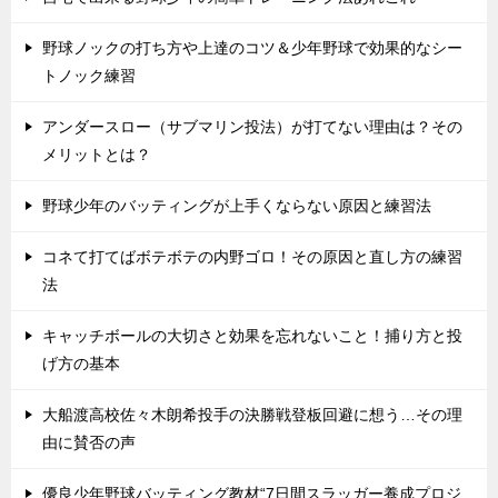
野球ノックの打ち方や上達のコツ＆少年野球で効果的なシー
トノック練習
アンダースロー（サブマリン投法）が打てない理由は？その
メリットとは？
野球少年のバッティングが上手くならない原因と練習法
コネて打てばボテボテの内野ゴロ！その原因と直し方の練習
法
キャッチボールの大切さと効果を忘れないこと！捕り方と投
げ方の基本
大船渡高校佐々木朗希投手の決勝戦登板回避に想う…その理
由に賛否の声
優良少年野球バッティング教材“7日間スラッガー養成プロジ