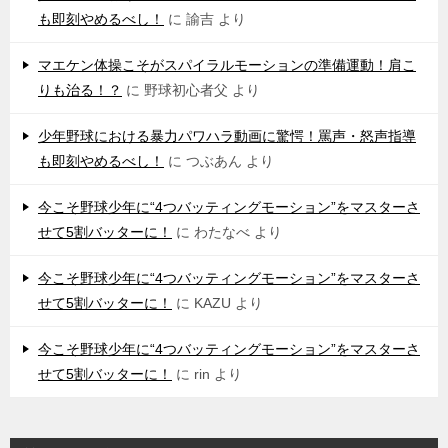
も即刻やめるべし！
に
諭吉
より
マエケン体操こそがスパイラルモーションの準備運動！肩こ
りも治る！？
に
野球初心者父
より
少年野球における暴力パワハラ動画に驚愕！罵声・怒声指導
も即刻やめるべし！
に
つぶあん
より
今こそ野球少年に“4つバッティングモーション”をマスターさ
せて5割バッターに！
に
わたなべ
より
今こそ野球少年に“4つバッティングモーション”をマスターさ
せて5割バッターに！
に
KAZU
より
今こそ野球少年に“4つバッティングモーション”をマスターさ
せて5割バッターに！
に
rin
より