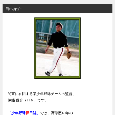
自己紹介
関東に在団する某少年野球チームの監督、
伊能 優介（ＨＮ）です。
「少年野球
夢
日誌」
では、野球歴40年の