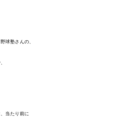
年野球塾さんの、
で、
は、当たり前に