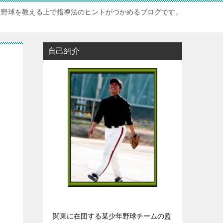
に野球を教える上で指導法のヒントがつかめるブログです。
自己紹介
関東に在団する某少年野球チームの監