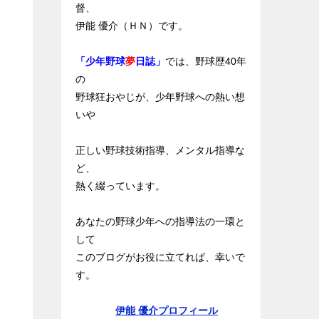
督、
伊能 優介（ＨＮ）です。
「少年野球
夢
日誌」
では、野球歴40年
の
野球狂おやじが、少年野球への熱い想
いや
正しい野球技術指導、メンタル指導な
ど、
熱く綴っています。
あなたの野球少年への指導法の一環と
して
このブログがお役に立てれば、幸いで
す。
伊能 優介プロフィール