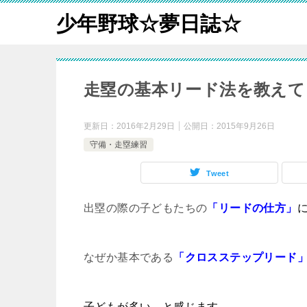
少年野球☆夢日誌☆
走塁の基本リード法を教えて
更新日：
2016年2月29日
公開日：
2015年9月26日
守備・走塁練習
Tweet
出塁の際の子どもたちの
「リードの仕方」
なぜか基本である
「クロスステップリード
子どもが多い、と感じます。