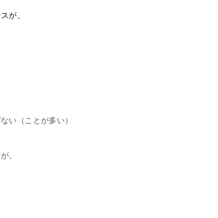
ースが、
げない（ことが多い）
すが、