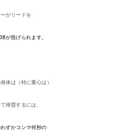
ナーがリードを
制球が投げられます。
の身体は（特に重心は）
てて帰塁するには、
のわずかコンマ何秒の