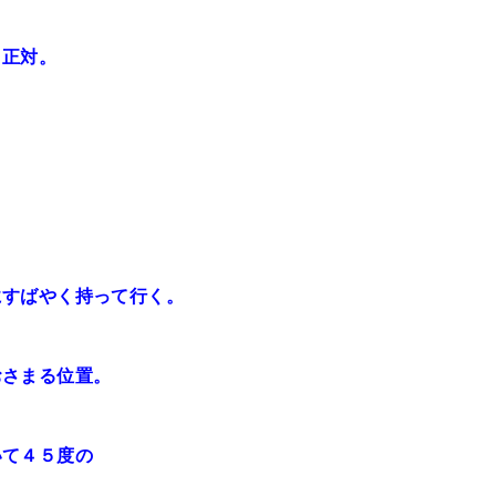
と正対。
にすばやく持って行く。
おさまる位置。
いて４５度の