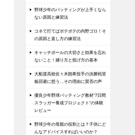
野球少年のバッティングが上手くなら
ない原因と練習法
コネて打てばボテボテの内野ゴロ！そ
の原因と直し方の練習法
キャッチボールの大切さと効果を忘れ
ないこと！捕り方と投げ方の基本
大船渡高校佐々木朗希投手の決勝戦登
板回避に想う…その理由に賛否の声
優良少年野球バッティング教材“7日間
スラッガー養成プロジェクト”の体験
レビュー
野球少年の母親の役割とは？子供にど
んなアドバイスすればいいのか？