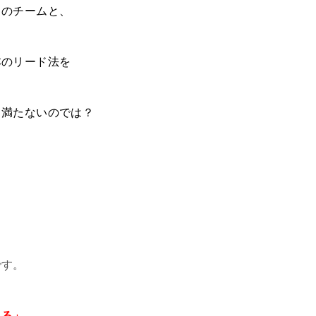
くのチームと、
本のリード法を
も満たないのでは？
です。
きる」