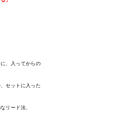
ンに、入ってからの
か、セットに入った
効なリード法、