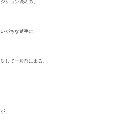
ポジション決めの、
行いがちな選手に、
に対して一歩前に出る、
すが、