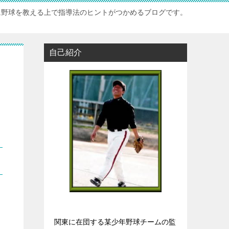
に野球を教える上で指導法のヒントがつかめるブログです。
自己紹介
関東に在団する某少年野球チームの監