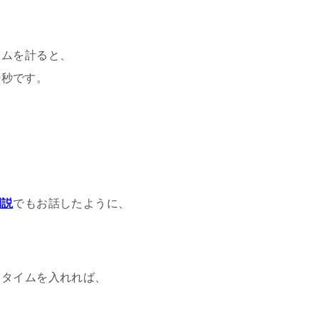
イムを計ると、
0秒です。
利説
でもお話したように、
スタイムを入れれば、