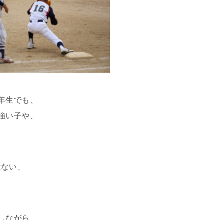
年生でも、
強い子や、
はない、
しながら、