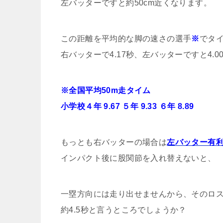
左バッターですと約50cm近くなります。
この距離を平均的な脚の速さの選手
※
でタ
右バッターで4.17秒、左バッターですと4.0
※全国平均50m走タイム
小学校４年 9.67 ５年 9.33 ６年 8.89
もっとも右バッターの場合は
左バッター有
インパクト後に股関節を入れ替えないと、
一塁方向には走り出せませんから、そのロ
約4.5秒と言うところでしょうか？