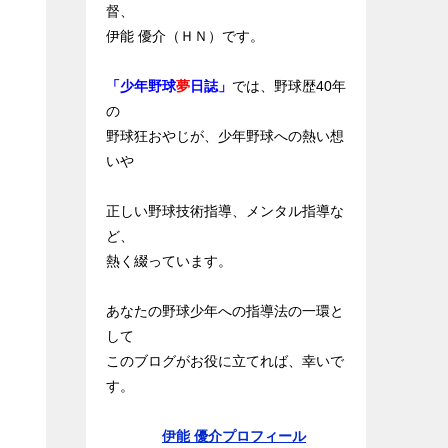
督、
伊能 優介（ＨＮ）です。
「少年野球
夢
日誌」
では、野球歴40年
の
野球狂おやじが、少年野球への熱い想
いや
正しい野球技術指導、メンタル指導な
ど、
熱く綴っています。
あなたの野球少年への指導法の一環と
して
このブログがお役に立てれば、幸いで
す。
伊能 優介プロフィール