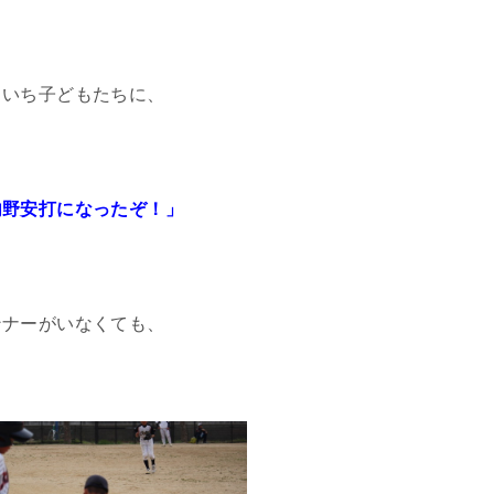
ちいち子どもたちに、
。
内野安打になったぞ！」
ンナーがいなくても、