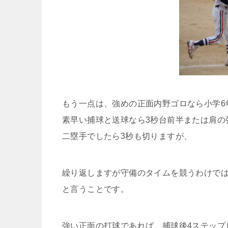
もう一点は、強めの正面内野ゴロなら小学6
素早い捕球と送球なら3秒台前半または肩の
二塁手でしたら3秒も切りますが、
繰り返しますが守備のタイムを競うわけで
と言うことです。
強い正面の打球であれば、捕球後4ステップ