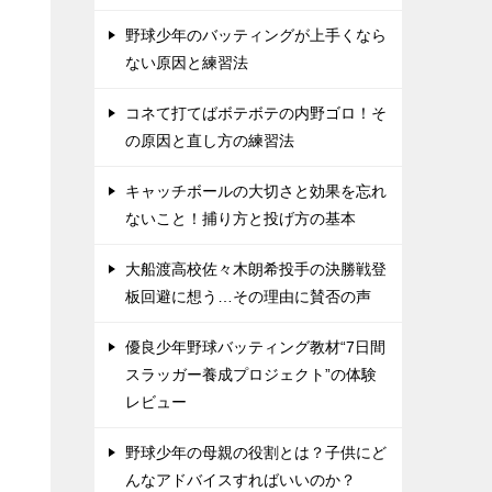
野球少年のバッティングが上手くなら
ない原因と練習法
コネて打てばボテボテの内野ゴロ！そ
の原因と直し方の練習法
キャッチボールの大切さと効果を忘れ
ないこと！捕り方と投げ方の基本
大船渡高校佐々木朗希投手の決勝戦登
板回避に想う…その理由に賛否の声
優良少年野球バッティング教材“7日間
スラッガー養成プロジェクト”の体験
レビュー
野球少年の母親の役割とは？子供にど
んなアドバイスすればいいのか？