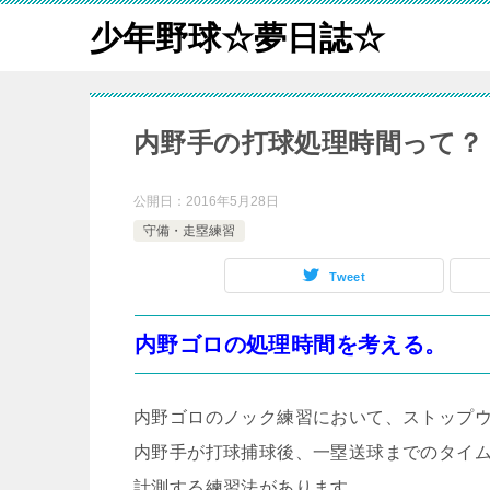
少年野球☆夢日誌☆
内野手の打球処理時間って？
公開日：
2016年5月28日
守備・走塁練習
Tweet
内野ゴロの処理時間を考える。
内野ゴロのノック練習において、ストップ
内野手が打球捕球後、一塁送球までのタイ
計測する練習法があります。