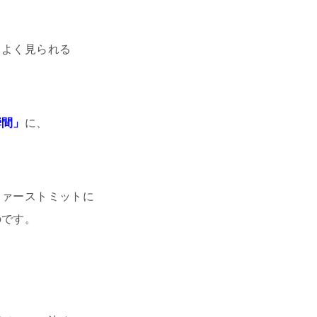
、よく見られる
瞬間」
に、
ファーストミットに
のです。