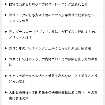
自宅で出来る野球少年の簡単トレーニング法あれこれ
野球ノックの打ち方や上達のコツ＆少年野球で効果的なシー
トノック練習
アンダースロー（サブマリン投法）が打てない理由は？その
メリットとは？
野球少年のバッティングが上手くならない原因と練習法
コネて打てばボテボテの内野ゴロ！その原因と直し方の練習
法
キャッチボールの大切さと効果を忘れないこと！捕り方と投
げ方の基本
大船渡高校佐々木朗希投手の決勝戦登板回避に想う…その理
由に賛否の声