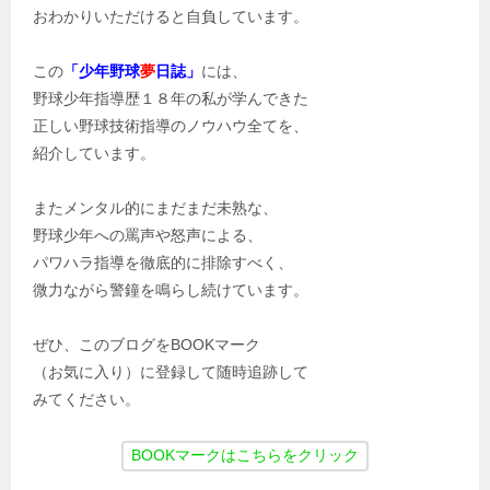
おわかりいただけると自負しています。
この
「少年野球
夢
日誌」
には、
野球少年指導歴１８年の私が学んできた
正しい野球技術指導のノウハウ全てを、
紹介しています。
またメンタル的にまだまだ未熟な、
野球少年への罵声や怒声による、
パワハラ指導を徹底的に排除すべく、
微力ながら警鐘を鳴らし続けています。
ぜひ、このブログをBOOKマーク
（お気に入り）に登録して随時追跡して
みてください。