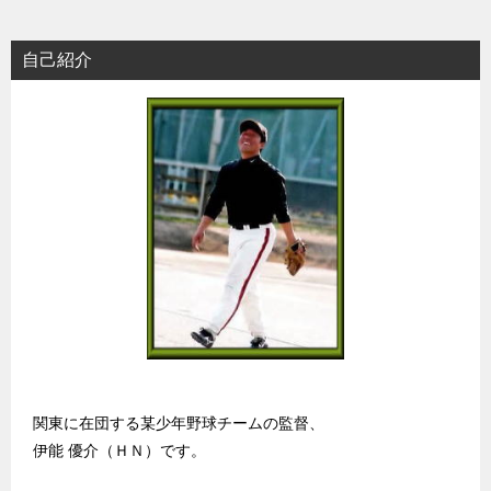
自己紹介
関東に在団する某少年野球チームの監督、
伊能 優介（ＨＮ）です。