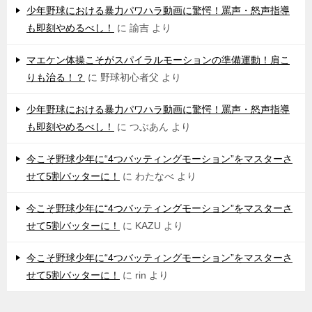
少年野球における暴力パワハラ動画に驚愕！罵声・怒声指導
も即刻やめるべし！
に
諭吉
より
マエケン体操こそがスパイラルモーションの準備運動！肩こ
りも治る！？
に
野球初心者父
より
少年野球における暴力パワハラ動画に驚愕！罵声・怒声指導
も即刻やめるべし！
に
つぶあん
より
今こそ野球少年に“4つバッティングモーション”をマスターさ
せて5割バッターに！
に
わたなべ
より
今こそ野球少年に“4つバッティングモーション”をマスターさ
せて5割バッターに！
に
KAZU
より
今こそ野球少年に“4つバッティングモーション”をマスターさ
せて5割バッターに！
に
rin
より