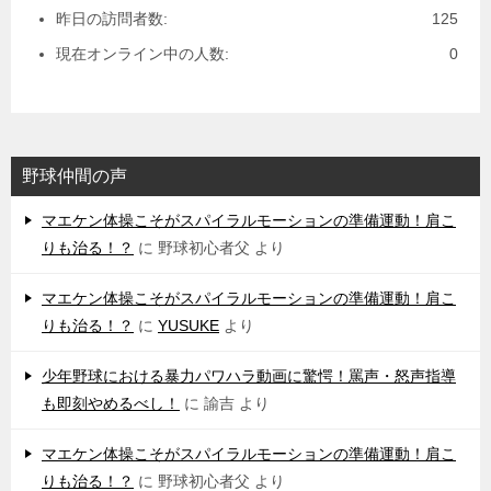
昨日の訪問者数:
125
現在オンライン中の人数:
0
野球仲間の声
マエケン体操こそがスパイラルモーションの準備運動！肩こ
りも治る！？
に
野球初心者父
より
マエケン体操こそがスパイラルモーションの準備運動！肩こ
りも治る！？
に
YUSUKE
より
少年野球における暴力パワハラ動画に驚愕！罵声・怒声指導
も即刻やめるべし！
に
諭吉
より
マエケン体操こそがスパイラルモーションの準備運動！肩こ
りも治る！？
に
野球初心者父
より