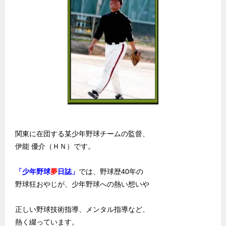
関東に在団する某少年野球チームの監督、
伊能 優介（ＨＮ）です。
「少年野球
夢
日誌」
では、野球歴40年の
野球狂おやじが、少年野球への熱い想いや
正しい野球技術指導、メンタル指導など、
熱く綴っています。