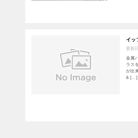
イッ
更新
金属
ラス
が出
& […]