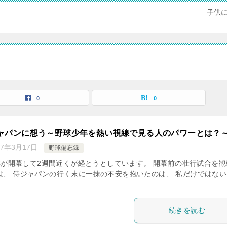
子供
0
0
ジャパンに想う～野球少年を熱い視線で見る人のパワーとは？
17年3月17日
野球備忘録
BCが開幕して2週間近くが経とうとしています。 開幕前の壮行試合を観
は、 侍ジャパンの行く末に一抹の不安を抱いたのは、 私だけではない
続きを読む