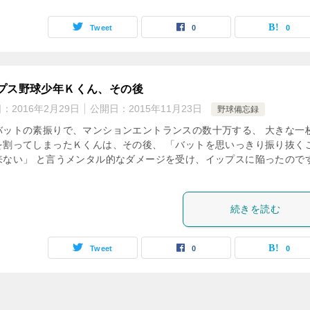
Tweet
0
0
プス野球少年Ｋくん、その後
日：
2016年2月29日
公開日：
2015年11月23日
野球備忘録
バットの素振りで、マンションエントランスの数十万する、 大きな一
を割ってしまったＫくんは、その後、 「バットを思いっきり振り抜く
来ない」 と言うメンタル的なダメージを受け、イップスに陥ったので
続きを読む
Tweet
0
0