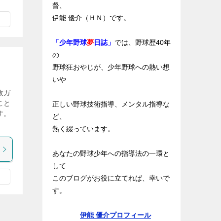
督、
伊能 優介（ＨＮ）です。
「少年野球
夢
日誌」
では、野球歴40年
の
野球狂おやじが、少年野球への熱い想
いや
枚ガ
こと
正しい野球技術指導、メンタル指導な
す。
ど、
熱く綴っています。
あなたの野球少年への指導法の一環と
して
このブログがお役に立てれば、幸いで
す。
伊能 優介プロフィール