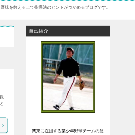
に野球を教える上で指導法のヒントがつかめるブログです。
自己紹介
～
戦
と
関東に在団する某少年野球チームの監