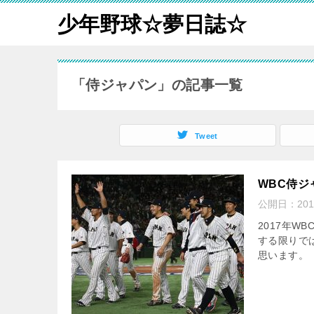
少年野球☆夢日誌☆
「侍ジャパン」の記事一覧
Tweet
WBC侍
公開日：
20
2017年W
する限りで
思います。