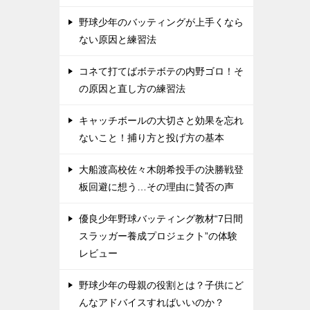
野球少年のバッティングが上手くなら
ない原因と練習法
コネて打てばボテボテの内野ゴロ！そ
の原因と直し方の練習法
キャッチボールの大切さと効果を忘れ
ないこと！捕り方と投げ方の基本
大船渡高校佐々木朗希投手の決勝戦登
板回避に想う…その理由に賛否の声
優良少年野球バッティング教材“7日間
スラッガー養成プロジェクト”の体験
レビュー
野球少年の母親の役割とは？子供にど
んなアドバイスすればいいのか？