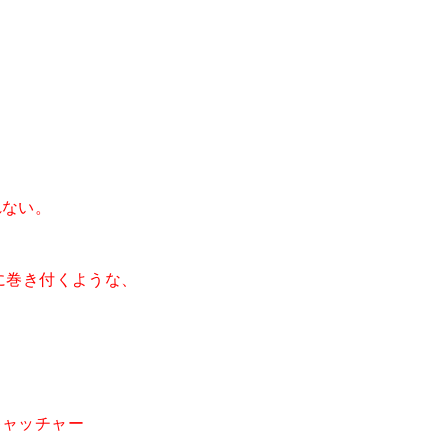
れない。
に巻き付くような、
キャッチャー