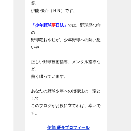
督、
伊能 優介（ＨＮ）です。
「少年野球
夢
日誌」
では、野球歴40年
の
野球狂おやじが、少年野球への熱い想
いや
正しい野球技術指導、メンタル指導な
ど、
熱く綴っています。
あなたの野球少年への指導法の一環と
して
このブログがお役に立てれば、幸いで
す。
伊能 優介プロフィール