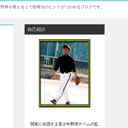
に野球を教える上で指導法のヒントがつかめるブログです。
自己紹介
関東に在団する某少年野球チームの監