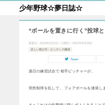
少年野球☆夢日誌☆
“ボールを置きに行く”投球
更新日：
2016年3月1日
公開日：
2015年6月29日
正しい投げ方・ピッチング練習
Tweet
過日の練習試合で 相手ピッチャーが、
突然制球を乱して、 フォアボールを連発し
まぁこれは少年野球に限らずよくあること