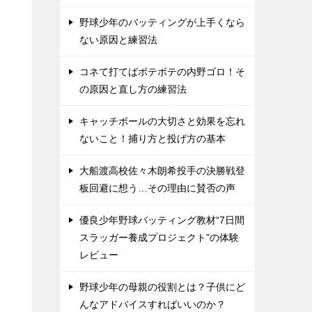
野球少年のバッティングが上手くなら
ない原因と練習法
コネて打てばボテボテの内野ゴロ！そ
の原因と直し方の練習法
キャッチボールの大切さと効果を忘れ
ないこと！捕り方と投げ方の基本
大船渡高校佐々木朗希投手の決勝戦登
板回避に想う…その理由に賛否の声
優良少年野球バッティング教材“7日間
スラッガー養成プロジェクト”の体験
レビュー
野球少年の母親の役割とは？子供にど
んなアドバイスすればいいのか？