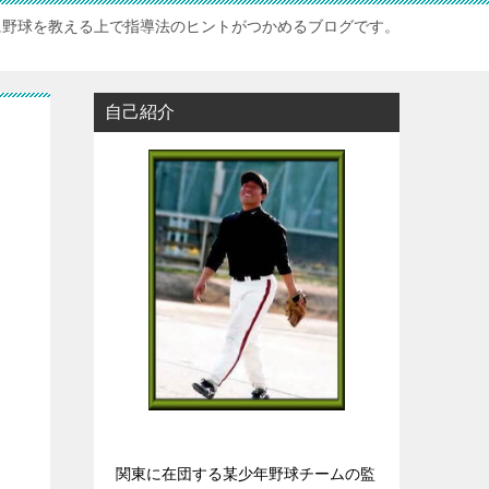
に野球を教える上で指導法のヒントがつかめるブログです。
自己紹介
関東に在団する某少年野球チームの監