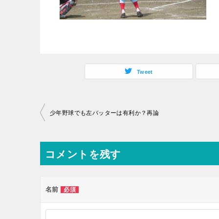
Tweet
投
少年野球でも左バッターは有利か？再論
稿
ナ
コメントを残す
ビ
ゲ
ー
名前
必須
シ