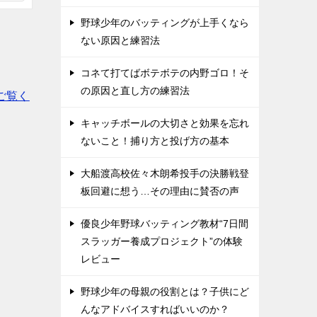
野球少年のバッティングが上手くなら
ない原因と練習法
コネて打てばボテボテの内野ゴロ！そ
の原因と直し方の練習法
ご覧く
キャッチボールの大切さと効果を忘れ
ないこと！捕り方と投げ方の基本
大船渡高校佐々木朗希投手の決勝戦登
板回避に想う…その理由に賛否の声
優良少年野球バッティング教材“7日間
スラッガー養成プロジェクト”の体験
レビュー
野球少年の母親の役割とは？子供にど
んなアドバイスすればいいのか？