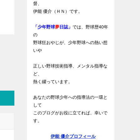
督、
伊能 優介（ＨＮ）です。
「少年野球
夢
日誌」
では、野球歴40年
の
野球狂おやじが、少年野球への熱い想
いや
正しい野球技術指導、メンタル指導な
ど、
熱く綴っています。
あなたの野球少年への指導法の一環と
して
このブログがお役に立てれば、幸いで
す。
伊能 優介プロフィール