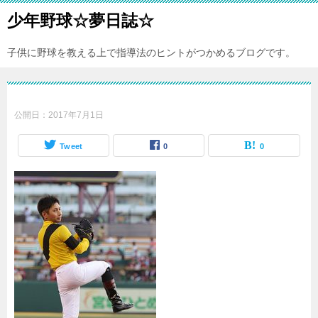
少年野球☆夢日誌☆
子供に野球を教える上で指導法のヒントがつかめるブログです。
公開日：
2017年7月1日
Tweet
0
0