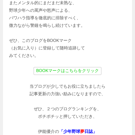
またメンタル的にまだまだ未熟な、
野球少年への罵声や怒声による、
パワハラ指導を徹底的に排除すべく、
微力ながら警鐘を鳴らし続けています。
ぜひ、このブログをBOOKマーク
（お気に入り）に登録して随時追跡して
みてください。
当ブログが少しでもお役に立ちましたら
記事更新の力強い励みになりますので、
ぜひ、２つのブログランキングを、
ポチポチッと押していただき、
伊能優介の
「少年野球
夢
日誌」