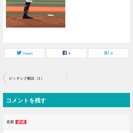
Tweet
0
0
投
ピッチング解説（1）
稿
ナ
コメントを残す
ビ
ゲ
名前
必須
ー