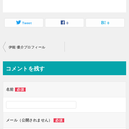
Tweet
0
0
投
伊能 優介プロフィール
稿
ナ
コメントを残す
ビ
ゲ
名前
必須
ー
シ
ョ
ン
メール（公開されません）
必須