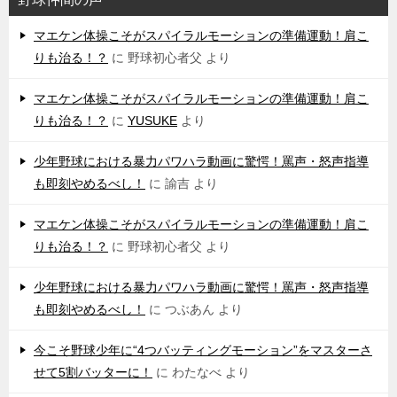
マエケン体操こそがスパイラルモーションの準備運動！肩こ
りも治る！？
に
野球初心者父
より
マエケン体操こそがスパイラルモーションの準備運動！肩こ
りも治る！？
に
YUSUKE
より
少年野球における暴力パワハラ動画に驚愕！罵声・怒声指導
も即刻やめるべし！
に
諭吉
より
マエケン体操こそがスパイラルモーションの準備運動！肩こ
りも治る！？
に
野球初心者父
より
少年野球における暴力パワハラ動画に驚愕！罵声・怒声指導
も即刻やめるべし！
に
つぶあん
より
今こそ野球少年に“4つバッティングモーション”をマスターさ
せて5割バッターに！
に
わたなべ
より