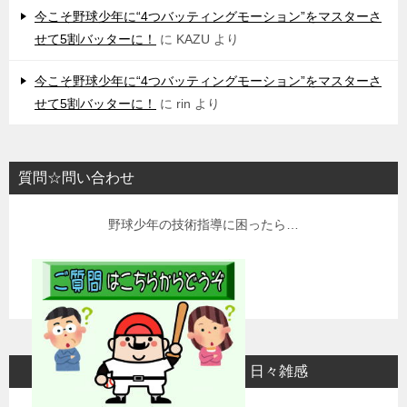
今こそ野球少年に“4つバッティングモーション”をマスターさ
せて5割バッターに！
に
KAZU
より
今こそ野球少年に“4つバッティングモーション”をマスターさ
せて5割バッターに！
に
rin
より
質問☆問い合わせ
野球少年の技術指導に困ったら…
日々雑感