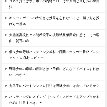
コネて打てばボテボテの内野ゴロ！その原因と直し方の練習
法
キャッチボールの大切さと効果を忘れないこと！捕り方と投
げ方の基本
大船渡高校佐々木朗希投手の決勝戦登板回避に想う…その理
由に賛否の声
優良少年野球バッティング教材“7日間スラッガー養成プロジ
ェクト”の体験レビュー
野球少年の母親の役割とは？子供にどんなアドバイスすれば
いいのか？
丸選手のバットシンクロ打法は野球少年には向いているか？
バッティングのスイング（ヘッド）スピードをアップさせる
ために注意すべきこと