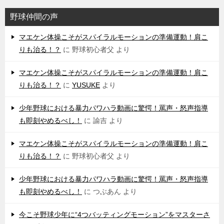
野球仲間の声
マエケン体操こそがスパイラルモーションの準備運動！肩こ
りも治る！？
に
野球初心者父
より
マエケン体操こそがスパイラルモーションの準備運動！肩こ
りも治る！？
に
YUSUKE
より
少年野球における暴力パワハラ動画に驚愕！罵声・怒声指導
も即刻やめるべし！
に
諭吉
より
マエケン体操こそがスパイラルモーションの準備運動！肩こ
りも治る！？
に
野球初心者父
より
少年野球における暴力パワハラ動画に驚愕！罵声・怒声指導
も即刻やめるべし！
に
つぶあん
より
今こそ野球少年に“4つバッティングモーション”をマスターさ