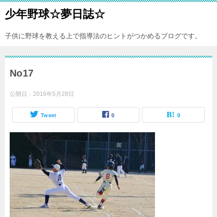
少年野球☆夢日誌☆
子供に野球を教える上で指導法のヒントがつかめるブログです。
No17
公開日：
2016年5月28日
Tweet
0
0