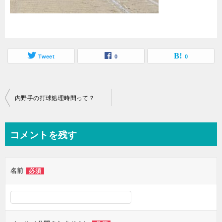
Tweet
0
0
投
内野手の打球処理時間って？
稿
ナ
コメントを残す
ビ
ゲ
名前
必須
ー
シ
ョ