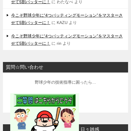
せて5割バッターに！
に
わたなべ
より
今こそ野球少年に“4つバッティングモーション”をマスターさ
せて5割バッターに！
に
KAZU
より
今こそ野球少年に“4つバッティングモーション”をマスターさ
せて5割バッターに！
に
rin
より
質問☆問い合わせ
野球少年の技術指導に困ったら…
日々雑感