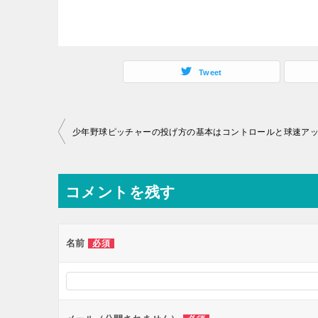
Tweet
投
少年野球ピッチャーの投げ方の基本はコントロールと球速ア
稿
ナ
コメントを残す
ビ
ゲ
ー
名前
必須
シ
ョ
ン