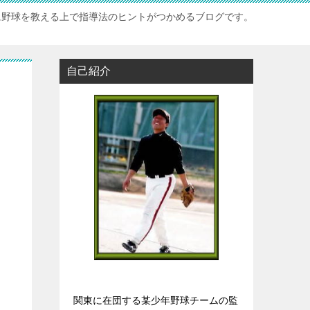
に野球を教える上で指導法のヒントがつかめるブログです。
自己紹介
関東に在団する某少年野球チームの監