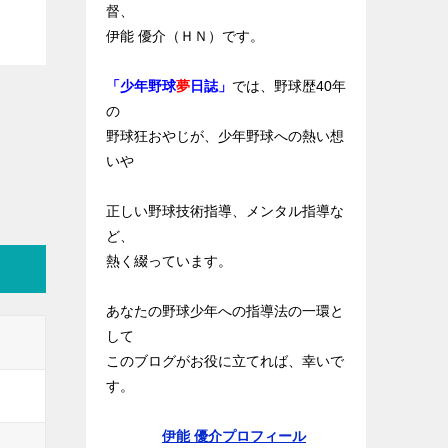
督、
伊能 優介（ＨＮ）です。
「少年野球
夢
日誌」
では、野球歴40年
の
野球狂おやじが、少年野球への熱い想
いや
正しい野球技術指導、メンタル指導な
ど、
熱く綴っています。
あなたの野球少年への指導法の一環と
して
このブログがお役に立てれば、幸いで
す。
伊能 優介プロフィール